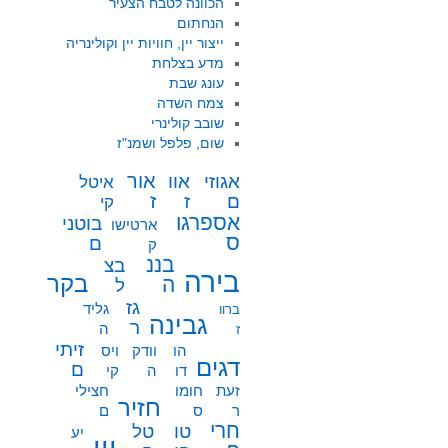
הכוונה לטבח הצעיר
הנחתום
ייצור יין, חוויות יין וקולינריה
מדע בצלחת
עונג שבת
צמח השדה
שובב קולינרי
שום, פלפל ושמנ"ז
אור
אוו
אגוזי
איטל
ז
ז
ם
קי
אספרגו
בוטני
ארטישו
ס
ם
ק
בננ
בצ
בירה
בקר
ה
ל
גז
גליד
ברוו
גבינה
ר
ה
ז
זיתי
הו
וודק
ויס
דגים
ם
דו
ה
קי
זעת
חומו
חצילי
חזיר
ר
ס
ם
חרי
טו
טל
יע
יין