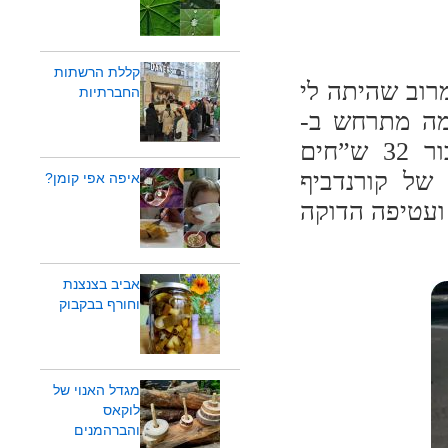
קללת הרשתות
מרוב שהיתה לי
החברתיות
מה מתרחש ב-
BertiBeef באזור התעשיה של כפר סבא. בעבור 32 ש”חים
רלי" – סנגוויץ' עם 120 גרם של קורנדביף
איפה אפי קומן?
ועטיפה הדוקה
אביב בצנצנת
וחורף בבקבוק
מגדל האנוי של
לוקאס
והברהמנים