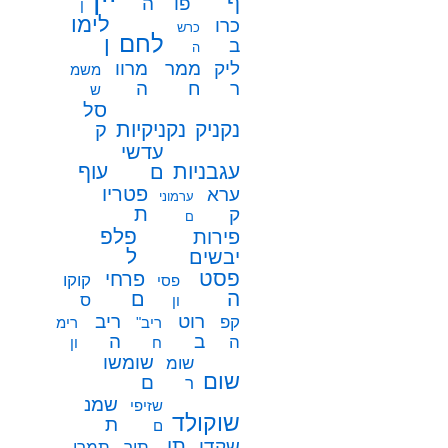
ף
פו
ה
ן
לימו
כרו
כרש
לחם
ן
ב
ה
ממר
ליק
מרוו
משמ
ח
ר
ה
ש
סל
נקניק
נקניקיות
ק
עדשי
עגבניות
עוף
ם
פטריו
ערא
ערמוני
ת
ק
ם
פלפ
פירות
ל
יבשים
פסט
פרחי
קוקו
פסי
ה
ם
ס
ון
רוט
ריב
קפ
ריב"
רימ
ב
ה
ה
ח
ון
שומשו
שומ
שום
ם
ר
שמנ
שזיפי
שוקולד
ת
ם
תו
שקדי
תיר
תמרי