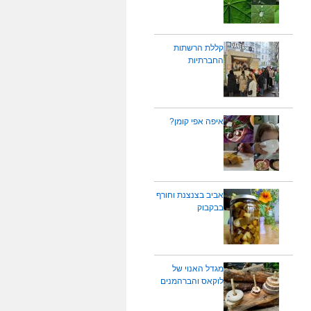
קללת הרשתות
החברתיות
איפה אפי קומן?
אביב בצנצנת וחורף
בבקבוק
מגדל האנוי של
לוקאס והברהמנים