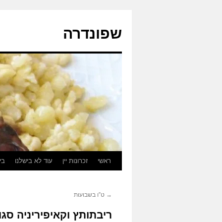
לדלג
לתוכן
שפונדרה
ראשי
זכרונות יין
עוד לא בישלנו
בי
→
ט”ו בשבועות
ריבתותץ וקאיפיריניה סגו