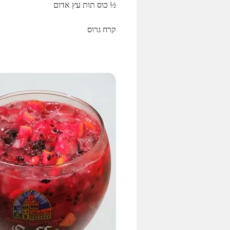
½ כוס תות עץ אדום
קרח גרוס