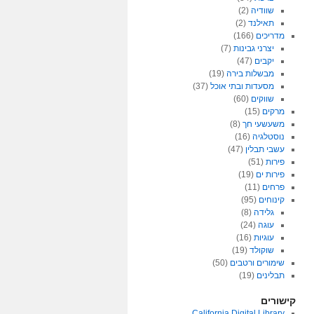
שוודיה
(2)
תאילנד
(2)
מדריכים
(166)
יצרני גבינות
(7)
יקבים
(47)
מבשלות בירה
(19)
מסעדות ובתי אוכל
(37)
שווקים
(60)
מרקים
(15)
משעשעי חך
(8)
נוסטלגיה
(16)
עשבי תבלין
(47)
פירות
(51)
פירות ים
(19)
פרחים
(11)
קינוחים
(95)
גלידה
(8)
עוגה
(24)
עוגיות
(16)
שוקולד
(19)
שימורים ורטבים
(50)
תבלינים
(19)
קישורים
California Digital Library