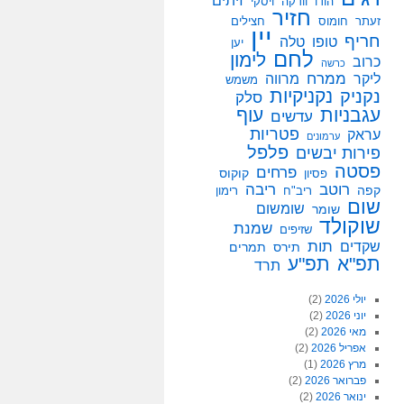
זיתים
הודו
וודקה
ויסקי
חזיר
זעתר
חומוס
חצילים
יין
חריף
טופו
טלה
יען
לחם
לימון
כרוב
כרשה
ממרח
ליקר
מרווה
משמש
נקניקיות
נקניק
סלק
עגבניות
עוף
עדשים
פטריות
עראק
ערמונים
פלפל
פירות יבשים
פסטה
פרחים
קוקוס
פסיון
רוטב
ריבה
קפה
ריב"ח
רימון
שום
שומשום
שומר
שוקולד
שמנת
שזיפים
תות
שקדים
תירס
תמרים
תפ"א
תפ"ע
תרד
יולי 2026
(2)
יוני 2026
(2)
מאי 2026
(2)
אפריל 2026
(2)
מרץ 2026
(1)
פברואר 2026
(2)
ינואר 2026
(2)