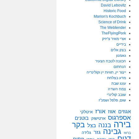
David Lebovitz
Historic Food
Marion's Kochbuch
Science of Drink
The Webtender
TheFlyingPork
אורי מאיר צ'יזיק
בידיים
בצק אלים
גאמנון
הכוונה לטבח הצעיר
הנחתום
ייצור יין, חוויות יין וקולינריה
מדע בצלחת
עונג שבת
צמח השדה
שובב קולינרי
שום, פלפל ושמנ"ז
אורז
אווז
אגוזים
איטלקי
אספרגוס
בוטנים
ארטישוק
בירה
בקר
בננה
בצל
גבינה
גזר
גלידה
ברווז
דגים