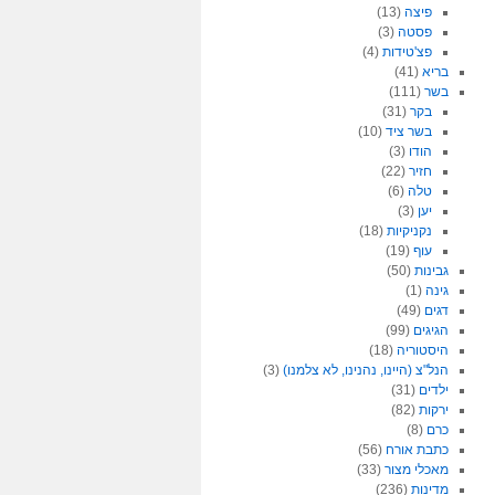
פיצה
(13)
פסטה
(3)
פצ'טידות
(4)
בריא
(41)
בשר
(111)
בקר
(31)
בשר ציד
(10)
הודו
(3)
חזיר
(22)
טלה
(6)
יען
(3)
נקניקיות
(18)
עוף
(19)
גבינות
(50)
גינה
(1)
דגים
(49)
הגיגים
(99)
היסטוריה
(18)
הנל"צ (היינו, נהנינו, לא צלמנו)
(3)
ילדים
(31)
ירקות
(82)
כרם
(8)
כתבת אורח
(56)
מאכלי מצור
(33)
מדינות
(236)