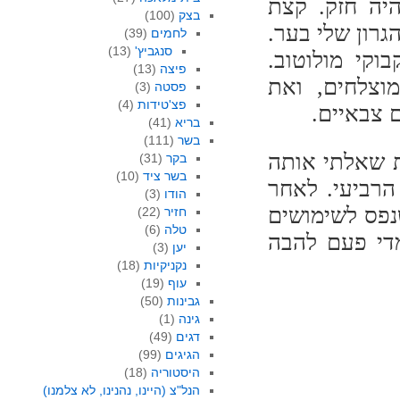
יה חזק. קצת
בצק
(100)
גרון שלי בער.
לחמים
(39)
סנגביץ'
(13)
וקי מולוטוב.
פיצה
(13)
וצלחים, ואת
פסטה
(3)
פצ'טידות
(4)
 צבאיים.
בריא
(41)
בשר
(111)
 שאלתי אותה
בקר
(31)
בשר ציד
(10)
הרביעי. לאחר
הודו
(3)
פס לשימושים
חזיר
(22)
טלה
(6)
מדי פעם להבה
יען
(3)
נקניקיות
(18)
עוף
(19)
גבינות
(50)
גינה
(1)
דגים
(49)
הגיגים
(99)
היסטוריה
(18)
הנל"צ (היינו, נהנינו, לא צלמנו)