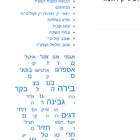
הכוונה לטבח הצעיר
הנחתום
ייצור יין, חוויות יין וקולינריה
מדע בצלחת
עונג שבת
צמח השדה
שובב קולינרי
שום, פלפל ושמנ"ז
אור
אוו
אגוזי
איטל
ז
ז
ם
קי
אספרגו
בוטני
ארטישו
ס
ם
ק
בננ
בצ
בירה
בקר
ה
ל
גז
גליד
ברוו
גבינה
ר
ה
ז
זיתי
הו
וודק
ויס
דגים
ם
דו
ה
קי
זעת
חומו
חצילי
חזיר
ר
ס
ם
חרי
טו
טל
יע
יין