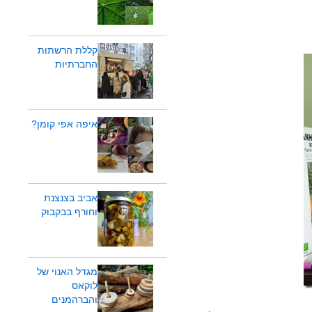
קללת הרשתות
החברתיות
איפה אפי קומן?
אביב בצנצנת
וחורף בבקבוק
מגדל האנוי של
לוקאס
והברהמנים