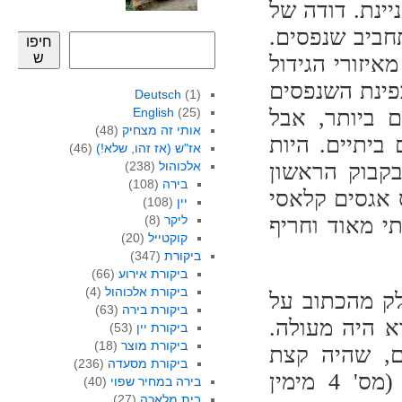
יינת. דודה של
חביב שנפסים.
חיפו
ש
יזורי הגידול
פינת השנפסים
Deutsch
(1)
 ביותר, אבל
(25)
English
אותי זה מצחיק
(48)
ביתיים. היות
אז"ש (אז זהו, שלא!)
(46)
בקבוק הראשון
אלכוהול
(238)
בירה
(108)
 אגסים קלאסי
יין
(108)
תי מאוד וחריף
ליקר
(8)
קוקטייל
(20)
ביקורת
(347)
ביקורת אירוע
(66)
ביקורת אלכוהול
(4)
לק מהכתוב על
ביקורת בירה
(63)
א היה מעולה.
ביקורת יין
(53)
ביקורת מוצר
(18)
ם, שהיה קצת
ביקורת מסעדה
(236)
מריר לטעמי. את התווית של הבקבוק הרביעי (מס' 4 מימין
בירה במחיר שפוי
(40)
בית מלאכה
(27)