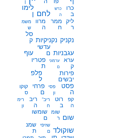
ף
פו
ה
ן
לימו
כרו
כרש
לחם
ן
ב
ה
ממר
ליק
מרוו
משמ
ח
ר
ה
ש
סל
נקניק
נקניקיות
ק
עדשי
עגבניות
עוף
ם
פטריו
ערא
ערמוני
ת
ק
ם
פלפ
פירות
ל
יבשים
פסט
פרחי
קוקו
פסי
ה
ם
ס
ון
רוט
ריב
קפ
ריב"
רימ
ב
ה
ה
ח
ון
שומשו
שומ
שום
ם
ר
שמנ
שזיפי
שוקולד
ת
ם
תו
שקדי
תיר
תמרי