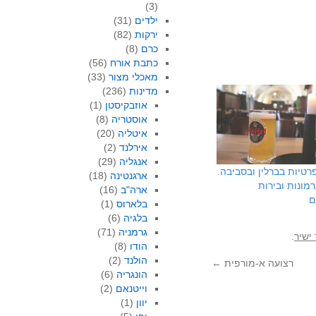
(3)
ילדים
(31)
ירקות
(82)
כרם
(8)
כתבת אורח
(56)
מאכלי מצור
(33)
מדינות
(236)
אוזבקיסטן
(1)
אוסטריה
(8)
איטליה
(20)
אירלנד
(2)
אנגליה
(29)
טיות בברלין ובסביבה.
ארגנטינה
(18)
רמונות ובירות
ארה"ב
(16)
ם
בלארוס
(1)
בלגיה
(6)
גרמניה
(71)
ישיר
.
הודו
(8)
הולנד
(2)
רצועה א-מורפית
←
הונגריה
(6)
וייטנאם
(2)
יוון
(1)