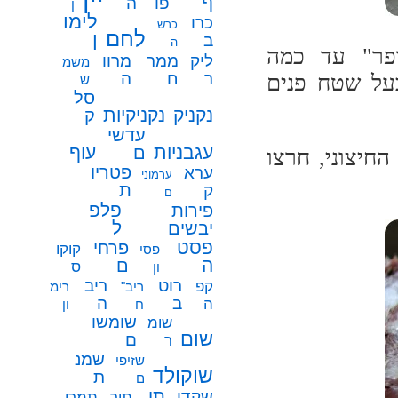
ף
פו
ה
ן
לימו
כרו
כרש
לחם
ן
ב
ה
פר" עד כמה
ממר
ליק
מרוו
משמ
ח
ר
ה
על שטח פנים
ש
סל
נקניק
נקניקיות
ק
עדשי
עגבניות
עוף
ם
חיצוני, חרצו
פטריו
ערא
ערמוני
ת
ק
ם
פלפ
פירות
ל
יבשים
פסט
פרחי
קוקו
פסי
ה
ם
ס
ון
רוט
ריב
קפ
ריב"
רימ
ב
ה
ה
ח
ון
שומשו
שומ
שום
ם
ר
שמנ
שזיפי
שוקולד
ת
ם
תו
שקדי
תיר
תמרי