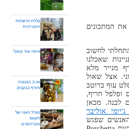
קללת הרשתות
את המתכונים
החברתיות
התחלתי לחשוב
איפה אפי קומן?
ינות שאכלנו
ף מנייר מלא
י. אצל שאול
אביב בצנצנת
סלט עוף ברוטב
וחורף בבקבוק
 ופלפל חריף,
 לבנה. מכאן
'יימי אוליבר
מגדל האנוי של
לדת 30 עם כל האנשים שפגש
לוקאס
והברהמנים
במהלך הטיול שלו באיטליה. הוא הכין שם מנה בשם Porchetta