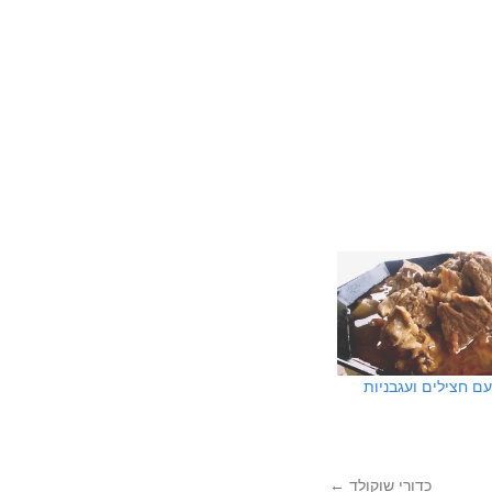
ם חצילים ועגבניות
כדורי שוקולד
←