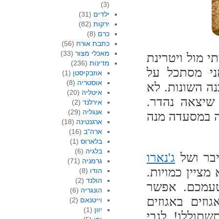
(3)
ילדים
(31)
ירקות
(82)
כרם
(8)
כתבת אורח
(56)
מאכלי מצור
(33)
 מול ויטרינת
מדינות
(236)
ני מסתכל על
אוזבקיסטן
(1)
אוסטריה
(8)
נה השונות. לא
איטליה
(20)
שיצאה נהדר.
אירלנד
(2)
אנגליה
(29)
כם, תעלה במסעדה מנה
ארגנטינה
(18)
ארה"ב
(16)
בלארוס
(1)
בלגיה
(6)
יבר ושל
ג'נארו
גרמניה
(71)
מציין כמויות.
הודו
(8)
הולנד
(2)
טעמכם. אפשר
הונגריה
(6)
וזים באגוזים
וייטנאם
(2)
יוון
(1)
שתוללו! לגבי