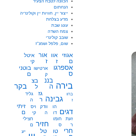
הכוונה לטבח הצעיר
הנחתום
ייצור יין, חוויות יין וקולינריה
מדע בצלחת
עונג שבת
צמח השדה
שובב קולינרי
שום, פלפל ושמנ"ז
אור
אוו
אגוזי
איטל
ז
ז
ם
קי
אספרגו
בוטני
ארטישו
ס
ם
ק
בננ
בצ
בירה
בקר
ה
ל
גז
גליד
ברוו
גבינה
ר
ה
ז
זיתי
הו
וודק
ויס
דגים
ם
דו
ה
קי
זעת
חומו
חצילי
חזיר
ר
ס
ם
חרי
טו
טל
יע
יין