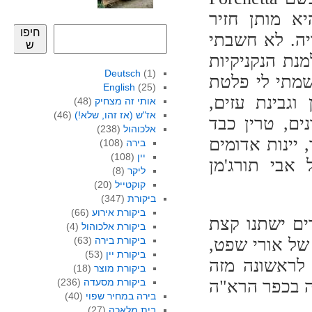
יא מותן חזיר
חיפו
אפויה. לא חשבתי
ש
נת הנקניקיות
Deutsch
(1)
סרט Dinner Rush. עוד רשמתי לי פלטת
English
(25)
וגבינת עזים,
אותי זה מצחיק
(48)
אז"ש (אז זהו, שלא!)
(46)
ים, טרין כבד
אלכוהול
(238)
 יינות אדומים
בירה
(108)
יין
(108)
 אבי תורג'מן
ליקר
(8)
קוקטייל
(20)
ביקורת
(347)
ביקורת אירוע
(66)
ים ישתנו קצת
ביקורת אלכוהול
(4)
של אורי שפט,
ביקורת בירה
(63)
ביקורת יין
(53)
 לראשונה מזה
ביקורת מוצר
(18)
ה בכפר הרא"ה
ביקורת מסעדה
(236)
בירה במחיר שפוי
(40)
בית מלאכה
(27)