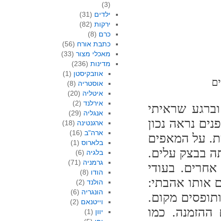
(3)
ילדים
(31)
ירקות
(82)
כרם
(8)
כתבת אורח
(56)
מאכלי מצור
(33)
מדינות
(236)
אוזבקיסטן
(1)
אוסטריה
(8)
איטליה
(20)
אירלנד
(2)
וברגע שראיתי
אנגליה
(29)
ים נראה נכון
ארגנטינה
(18)
ארה"ב
(16)
ית. על המאפים
בלארוס
(1)
ה בבצק עלים.
בלגיה
(6)
גרמניה
(71)
אחרים. בעודי
הודו
(8)
 אותו אהבתי:
הולנד
(2)
הונגריה
(6)
תופסים מקום.
וייטנאם
(2)
ההזמנה. כמו
יוון
(1)