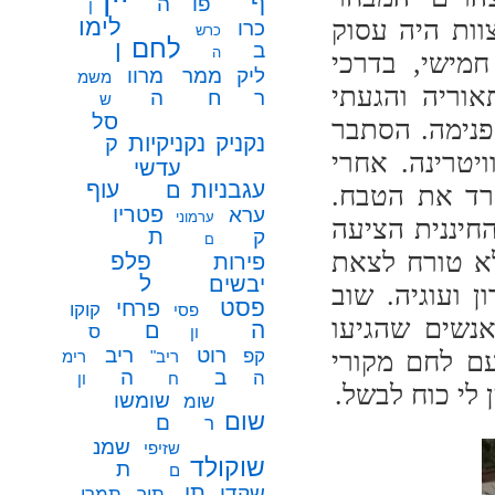
ף
פו
ה
ן
לימו
וות היה עסוק
כרו
כרש
לחם
ן
ב
ה
חמישי, בדרכי
ממר
ליק
מרוו
משמ
וריה והגעתי
ח
ר
ה
ש
סל
ב פנימה. הסתבר
נקניק
נקניקיות
ק
טרינה. אחרי
עדשי
עגבניות
עוף
ם
רד את הטבח.
פטריו
ערא
ערמוני
חיננית הציעה
ת
ק
ם
לא טורח לצאת
פלפ
פירות
ל
יבשים
 ועוגיה. שוב
פסט
פרחי
קוקו
פסי
אנשים שהגיעו
ה
ם
ס
ון
רוט
ריב
קפ
עם לחם מקורי
ריב"
רימ
ב
ה
ה
ח
ון
 לי כוח לבשל.
שומשו
שומ
שום
ם
ר
שמנ
שזיפי
שוקולד
ת
ם
תו
שקדי
תיר
תמרי