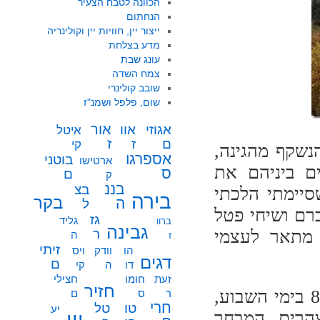
הכוונה לטבח הצעיר
הנחתום
ייצור יין, חוויות יין וקולינריה
מדע בצלחת
עונג שבת
צמח השדה
שובב קולינרי
שום, פלפל ושמנ"ז
אור
אוו
אגוזי
איטל
ז
ז
ם
קי
נשקף מהגינה,
אספרגו
בוטני
ארטישו
ם ביניהם את
ס
ם
ק
בננ
בצ
סיימתי הלכתי
בירה
בקר
ה
ל
רם ושיחי פטל
גז
גליד
ברוו
גבינה
ר
י מתאר לעצמי
ה
ז
זיתי
הו
וודק
ויס
דגים
ם
דו
ה
קי
זעת
חומו
חצילי
חזיר
שעות הפתיחה הרשמיות של אלורו הן 8:30-15:00 בימי השבוע,
ר
ס
ם
חרי
טו
טל
יע
שבצהרים המבחר
יין