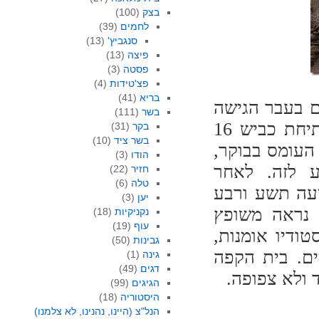
בצק
(100)
לחמים
(39)
סנגביץ'
(13)
פיצה
(13)
פסטה
(3)
פצ'טידות
(4)
בריא
(41)
ם בעבר הגישה
בשר
(111)
למתחם היתה קצת מסובכת עבורי, הרי שעם פתיחת כביש 16
בקר
(31)
בשר ציד
(10)
העומס בבוקר,
הודו
(3)
ע לזה. לאחר
חזיר
(22)
טלה
(6)
שעה תשע ורבע
יען
(3)
נראה משופץ
נקניקיות
(18)
עוף
(19)
ודיו אומנות,
גבינות
(50)
ים. בית הקפה
גינה
(1)
דגים
(49)
 ולא צפופה.
הגיגים
(99)
היסטוריה
(18)
הנל"צ (היינו, נהנינו, לא צלמנו)