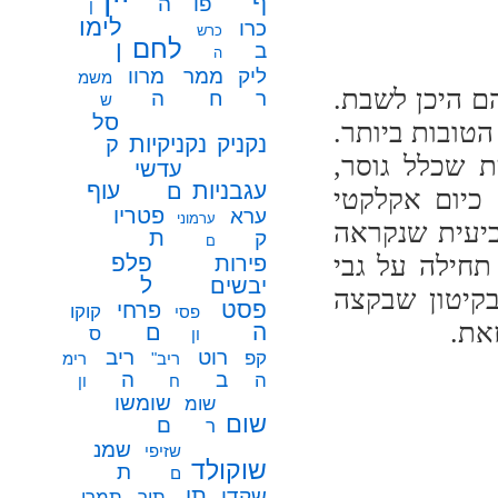
ף
פו
ה
ן
לימו
כרו
כרש
לחם
ן
ב
ה
ממר
ליק
מרוו
משמ
ם היכן לשבת.
ח
ר
ה
ש
סל
טובות ביותר.
נקניק
נקניקיות
ק
 שכלל גוסר,
עדשי
עגבניות
עוף
ם
 כיום אקלקטי
פטריו
ערא
ערמוני
ביעית שנקראה
ת
ק
ם
תחילה על גבי
פלפ
פירות
ל
יבשים
בקיטון שבקצה
פסט
פרחי
קוקו
פסי
את.
ה
ם
ס
ון
רוט
ריב
קפ
ריב"
רימ
ב
ה
ה
ח
ון
שומשו
שומ
שום
ם
ר
שמנ
שזיפי
שוקולד
ת
ם
תו
שקדי
תיר
תמרי