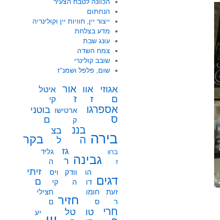
הכוונה לטבח הצעיר
הנחתום
ייצור יין, חוויות יין וקולינריה
מדע בצלחת
עונג שבת
צמח השדה
שובב קולינרי
שום, פלפל ושמנ"ז
אור
אוו
אגוזי
איטל
ז
ז
ם
קי
אספרגו
בוטני
ארטישו
ס
ם
ק
בננ
בצ
בירה
בקר
ה
ל
גז
גליד
ברוו
גבינה
ר
ה
ז
זיתי
הו
וודק
ויס
דגים
ם
דו
ה
קי
זעת
חומו
חצילי
חזיר
ר
ס
ם
חרי
טו
טל
יע
יין