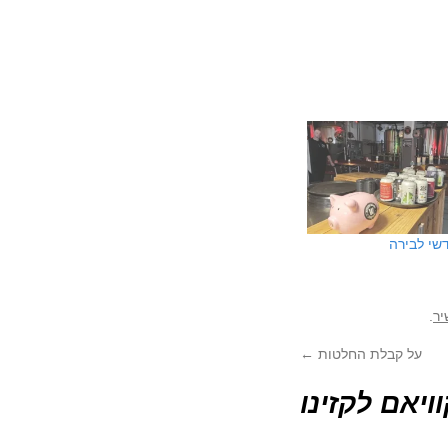
שי לבירה
יר
.
על קבלת החלטות
←
ניודה 26: רקוויאם לקזינו