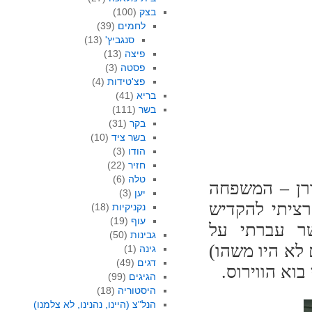
בצק
(100)
לחמים
(39)
סנגביץ'
(13)
פיצה
(13)
פסטה
(3)
פצ'טידות
(4)
בריא
(41)
בשר
(111)
בקר
(31)
בשר ציד
(10)
הודו
(3)
חזיר
(22)
טלה
(6)
ורן – המשפחה
יען
(3)
ציתי להקדיש
נקניקיות
(18)
עוף
(19)
שר עברתי על
גבינות
(50)
לא היו משהו)
גינה
(1)
דגים
(49)
וא הווירוס.
הגיגים
(99)
היסטוריה
(18)
הנל"צ (היינו, נהנינו, לא צלמנו)