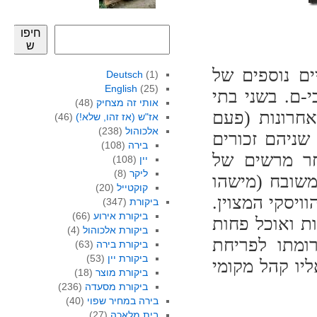
חיפו
ש
ים נוספים של
Deutsch
(1)
English
(25)
י-ם. בשני בתי
אותי זה מצחיק
(48)
חרונות (פעם
אז"ש (אז זהו, שלא!)
(46)
אלכוהול
(238)
שניהם זכורים
בירה
(108)
חר מרשים של
יין
(108)
ליקר
(8)
משובח (מישהו
קוקטייל
(20)
ויסקי המצוין.
ביקורת
(347)
ביקורת אירוע
(66)
ות ואוכל פחות
ביקורת אלכוהול
(4)
ומתו לפריחת
ביקורת בירה
(63)
ביקורת יין
(53)
יו קהל מקומי
ביקורת מוצר
(18)
ביקורת מסעדה
(236)
בירה במחיר שפוי
(40)
בית מלאכה
(27)