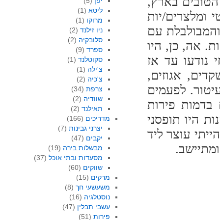
הטובים בארץ,
יפן
(5)
ליטא
(1)
 ומלצרים/יות
מרוקו
(1)
והמבולבלת עם
ניו זילנד
(2)
סלובקיה
(2)
ת. אה, כן, היו
ספרד
(9)
י נודעו עד אז
סקוטלנד
(1)
צ'ילה
(1)
דים, אגוזים,
צ'כיה
(2)
עיטור. לפעמים
צרפת
(34)
שוודיה
(2)
 בדמות פירות
תאילנד
(2)
ת היו תופסני
מדריכים
(166)
יצרני גבינות
(7)
ייתי עוצר ליד
יקבים
(47)
מתיישב.
מבשלות בירה
(19)
מסעדות ובתי אוכל
(37)
שווקים
(60)
מרקים
(15)
משעשעי חך
(8)
נוסטלגיה
(16)
עשבי תבלין
(47)
פירות
(51)