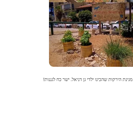
גינת הירקות שהכינו ילדי גן דניאל. ישר כח לגננות!