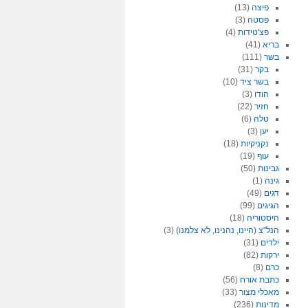
פיצה
(13)
פסטה
(3)
פצ'טידות
(4)
בריא
(41)
בשר
(111)
בקר
(31)
בשר ציד
(10)
הודו
(3)
חזיר
(22)
טלה
(6)
יען
(3)
נקניקיות
(18)
עוף
(19)
גבינות
(50)
גינה
(1)
דגים
(49)
הגיגים
(99)
היסטוריה
(18)
הנל"צ (היינו, נהנינו, לא צלמנו)
(3)
ילדים
(31)
ירקות
(82)
כרם
(8)
כתבת אורח
(56)
מאכלי מצור
(33)
מדינות
(236)