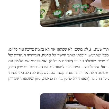
ך תוך שעה…), לא בושם! לא שפתון! את לא באמת צריכה עוד סליים.
ומבלי שתרגיש, הובלתי אותנו היישר אל
ארטה
, הגלידריה הנהדרת של
ד מריר ושוקולד טבעוני (שניהם מעולים) ואני לקחתי את הלימון עם
וואו! איזו גלידה… הייתי חייב לטעום גם את העגבניות עם שמן הזית,
עימה מאד. אחרי חצי מנה הקטנה טענה שקפא לה הלב ואני נהניתי
סי החביבה (הצעתי לה להכין גלידת כנאפה, כיוון ששמעתי שבדיוק