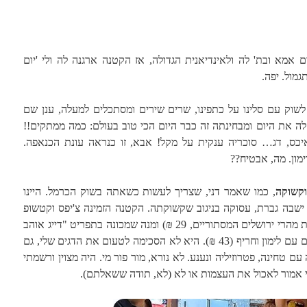
ם אמא ובת' לה ולאינדיאנית הגדולה, אז הקטנה ארגנה לה ולי 'יום
מול. יפה.
ניסה לשוק עם סלינו על כתפינו, שרים שירים ומסתכלים למעלה, ענן שם
 את היום ומבחינתה זה כבר היום הכי טוב בעולם: כמה ממתקים!!
! איכס, דג… סוכריה ענקית על מקל! אבא, זו כנראה עונת הכנאפה.
ימון. מה, אבטיח??
קשוקה
, כמו שאמר דני, שצריך לעשות כשאתה בשוק הכרמל. היינו
ישבה גברת, עסוקה בניגוב שקשוקתה. הקטנה הזמינה צ'יפס וקטשופ
(35 ₪) ואני את בירת הבית (המסתורית מהרי ירושלים המסתוריים, 29 ₪) ומנה שמכונה בתפריט "דייג אוהב
דגים", של טרולוסים מקומחים ומטוגנים עם לימון וחריף (43 ₪). היא לא הסכימה לטעום את הדגים שלי, גם
 טחינה, פטרוזיליה ונענע. לא נורא, מור פור מי. היה מצוין ורשמתי
י אמור לאכול את העצמות או לא (לא, תודה ששאלתם).