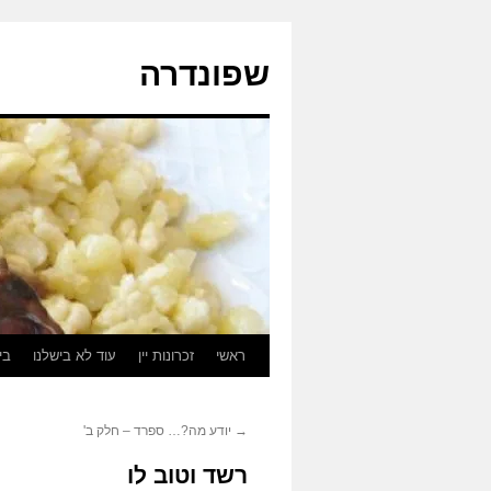
לדלג
לתוכן
שפונדרה
ראשי
זכרונות יין
עוד לא בישלנו
בי
→
יודע מה?… ספרד – חלק ב'
רשד וטוב לו