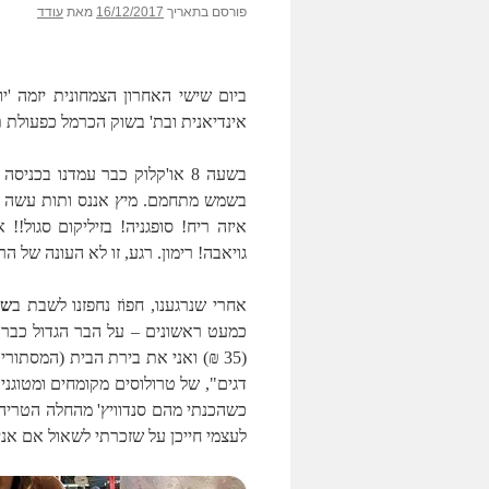
פורסם בתאריך
16/12/2017
מאת
עודד
ביום שישי האחרון הצמחונית יזמה 'יו
אינדיאנית ובת' בשוק הכרמל כפעולת תג
בשעה 8 או'קלוק כבר עמדנו בכ
בשמש מתחמם. מיץ אננס ותות עשה לה
איזה ריח! סופגניה! בזיליקום סגול!
גויאבה! רימון. רגע, זו לא העונה של הר
אחרי שנרגענו, חפוֹז נחפזנו לשבת ב
שו
כמעט ראשונים – על הבר הגדול כבר 
כשהכנתי מהם סנדוויץ' מהחלה הטריה עם
לעצמי חייכן על שזכרתי לשאול אם אנ