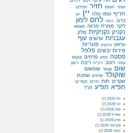
זיתים
הודו
וודקה
ויסקי
חזיר
זעתר
חומוס
חצילים
יין
חריף
טופו
טלה
יען
לחם
לימון
כרוב
כרשה
ממרח
ליקר
מרווה
משמש
נקניקיות
נקניק
סלק
עגבניות
עוף
עדשים
פטריות
עראק
ערמונים
פלפל
פירות יבשים
פסטה
פרחים
קוקוס
פסיון
רוטב
ריבה
קפה
ריב"ח
רימון
שום
שומשום
שומר
שוקולד
שמנת
שזיפים
תות
שקדים
תירס
תמרים
תפ"א
תפ"ע
תרד
יולי 2026
(2)
יוני 2026
(2)
מאי 2026
(2)
אפריל 2026
(2)
מרץ 2026
(1)
פברואר 2026
(2)
ינואר 2026
(2)