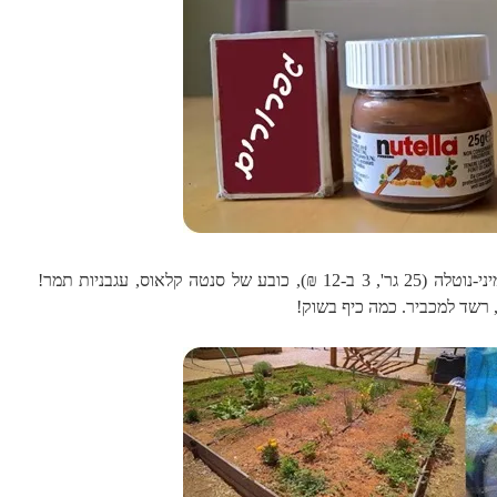
לסל נכנסו ארטישוקים יפים, צנצנות מיני-נוטלה (25 גר', 3 ב-12 ₪), כובע של סנטה קלאוס, עגבניות תמר!
ן, רשד למכביר. כמה כיף בשוק!