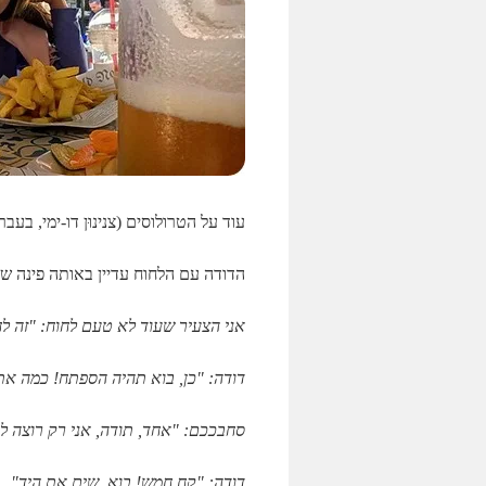
עוד על הטרולוסים (צנינוּן דו-ימי, בעב
הדודה עם הלחוח עדיין באותה פינה ש
אני הצעיר שעוד לא טעם לחוח: "זה ל
דודה: "כן, בוא תהיה הספתח! כמה את
סחבככם: "אחד, תודה, אני רק רוצה ל
דודה: "קח חמש! בוא, שים את היד"