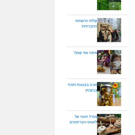
קללת הרשתות
החברתיות
איפה אפי קומן?
אביב בצנצנת וחורף
בבקבוק
מגדל האנוי של
לוקאס והברהמנים