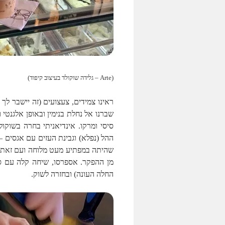
(Arte – גלידה שוקולד בעיצוב קיפוד)
ראינו צמידים, צעצועים (זה יישבר ל
שברנו אל נחלת בנימין ובאופן אלגנטי 
סיסי ומרקו. אינדיאניתי בחרה בשוקול
ההל (נפלא) וגבינת העזים עם אגסים – 
שהיתה במפתיע מעט מלוחה ועם זאת ט
מן ההפקר. אספרסו, שיחה קלה עם סי
החלה העונה) ובחזרה לשוק.