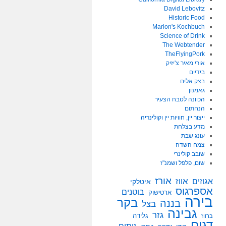
David Lebovitz
Historic Food
Marion's Kochbuch
Science of Drink
The Webtender
TheFlyingPork
אורי מאיר צ'יזיק
בידיים
בצק אלים
גאמנון
הכוונה לטבח הצעיר
הנחתום
ייצור יין, חוויות יין וקולינריה
מדע בצלחת
עונג שבת
צמח השדה
שובב קולינרי
שום, פלפל ושמנ"ז
אורז
אווז
אגוזים
איטלקי
אספרגוס
בוטנים
ארטישוק
בירה
בקר
בננה
בצל
גבינה
גזר
גלידה
ברווז
דגים