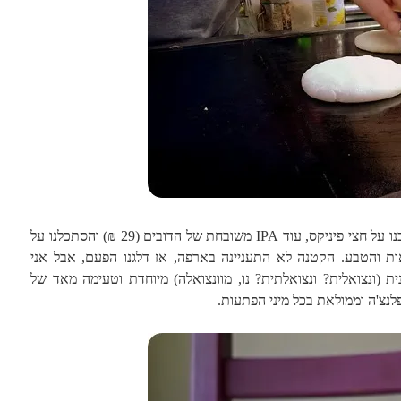
! ישבנו על חצי פיניקס, עוד IPA משובחת של הדובים (29 ₪) והסתכלנו על
ות והטבע. הקטנה לא התעניינה בארפה, אז דלגנו הפעם, אבל אני
מנה ונצואליינית (ונצואלית? ונצואלתית? נו, מוונצואלה) מיוחדת וטעימה מאד של
נצ'ה וממולאת בכל מיני הפתעות.