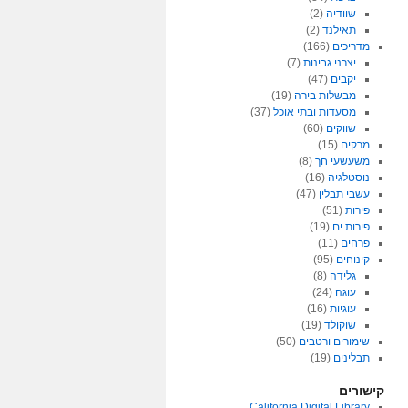
שוודיה
(2)
תאילנד
(2)
מדריכים
(166)
יצרני גבינות
(7)
יקבים
(47)
מבשלות בירה
(19)
מסעדות ובתי אוכל
(37)
שווקים
(60)
מרקים
(15)
משעשעי חך
(8)
נוסטלגיה
(16)
עשבי תבלין
(47)
פירות
(51)
פירות ים
(19)
פרחים
(11)
קינוחים
(95)
גלידה
(8)
עוגה
(24)
עוגיות
(16)
שוקולד
(19)
שימורים ורטבים
(50)
תבלינים
(19)
קישורים
California Digital Library