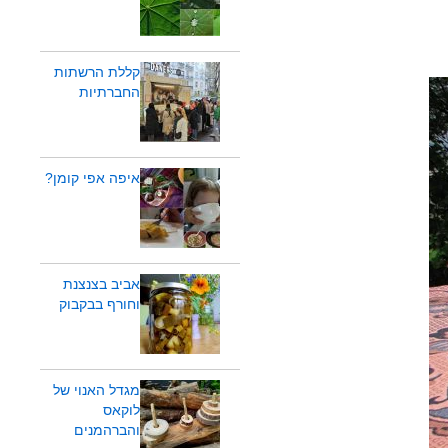
קללת הרשתות
החברתיות
איפה אפי קומן?
אביב בצנצנת
וחורף בבקבוק
מגדל האנוי של
לוקאס
והברהמנים