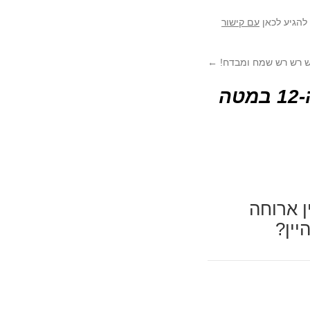
להגיע לכאן
עם קישור
 רש רש שמח ומבדח!
←
פסטיבל האוכל הכפרי ה-12 במטה
ן ארוחה
יין?