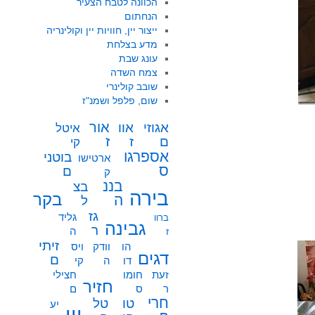
הכוונה לטבח הצעיר
הנחתום
ייצור יין, חוויות יין וקולינריה
מדע בצלחת
עונג שבת
צמח השדה
שובב קולינרי
שום, פלפל ושמנ"ז
אור
אוו
אגוזי
איטל
ז
ז
ם
קי
אספרגו
בוטני
ארטישו
ס
ם
ק
בננ
בצ
בירה
בקר
ה
ל
גז
גליד
ברוו
גבינה
ר
ה
ז
זיתי
הו
וודק
ויס
דגים
ם
דו
ה
קי
זעת
חומו
חצילי
חזיר
ר
ס
ם
חרי
טו
טל
יע
יין