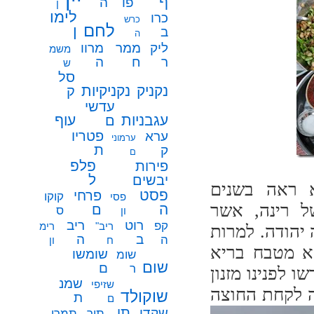
ף
פו
ה
ן
לימו
כרו
כרש
לחם
ן
ב
ה
ממר
ליק
מרוו
משמ
ח
ר
ה
ש
סל
נקניק
נקניקיות
ק
עדשי
עגבניות
עוף
ם
פטריו
ערא
ערמוני
ת
ק
ם
פלפ
פירות
ל
יבשים
 ראה בשנים
פסט
פרחי
קוקו
פסי
ל רינה, אשר
ה
ם
ס
ון
רוט
ריב
קפ
ריב"
רימ
יהודה. למרות
ב
ה
ה
ח
ון
א מטבח בריא
שומשו
שומ
שום
ם
ר
ו לפנינו מזנון
שמנ
שזיפי
ה לקחת החוצה
שוקולד
ת
ם
תו
שקדי
תיר
תמרי