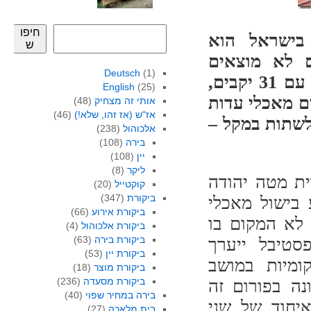
חיפו
 בישראל הוא
ש
 לא מוצאים
Deutsch
(1)
בפסטיבל שפים סלבים ונציגי מסעדות פאר, אבל עם 31 יקבים,
English
(25)
ים מאכלי עדות
אותי זה מצחיק
(48)
אז"ש (אז זהו, שלא!)
(46)
לשתות במקל –
אלכוהול
(238)
בירה
(108)
יין
(108)
ליקר
(8)
האזורית מטה יהודה
קוקטייל
(20)
ביקורת
(347)
 בישול מאכלי
ביקורת אירוע
(66)
שלות, לא המקום בו
ביקורת אלכוהול
(4)
ביקורת בירה
(63)
סטיבל ייערך
ביקורת יין
(53)
ות מקומיות במושב
ביקורת מוצר
(18)
ביקורת מסעדה
(236)
נה בפורום זה
בירה במחיר שפוי
(40)
יחוד של שני
בית מלאכה
(27)