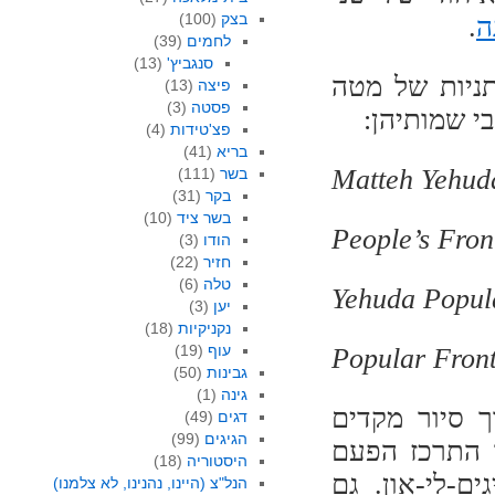
בצק
(100)
ה
.
לחמים
(39)
סנגביץ'
(13)
ניות של מטה
פיצה
(13)
פסטה
(3)
בי שמותיהן:
פצ'טידות
(4)
בריא
(41)
Matteh Yehuda
בשר
(111)
בקר
(31)
בשר ציד
(10)
People’s Fron
הודו
(3)
חזיר
(22)
טלה
(6)
Yehuda Popula
יען
(3)
נקניקיות
(18)
עוף
(19)
Popular Front
גבינות
(50)
גינה
(1)
 סיור מקדים
דגים
(49)
הגיגים
(99)
ר התרכז הפעם
היסטוריה
(18)
ם-לי-און. גם
הנל"צ (היינו, נהנינו, לא צלמנו)