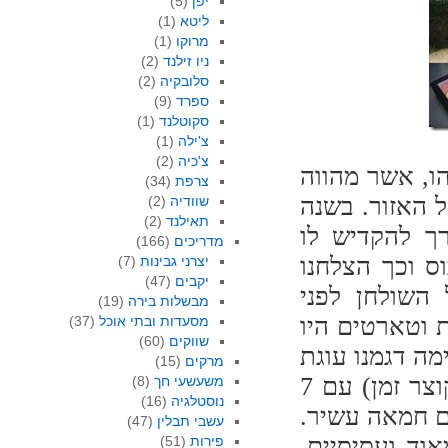
יפן
(5)
ליטא
(1)
מרוקו
(1)
ניו זילנד
(2)
סלובקיה
(2)
ספרד
(9)
סקוטלנד
(1)
צ'ילה
(1)
צ'כיה
(2)
ו, אשר מהווה
צרפת
(34)
ל האזור. בשנה
שוודיה
(2)
תאילנד
(2)
ך להקדיש לו
מדריכים
(166)
ס וכך הצלחנו
יצרני גבינות
(7)
יקבים
(47)
השולחן לפני
מבשלות בירה
(19)
 וטארטים היו
מסעדות ובתי אוכל
(37)
שווקים
(60)
ה דגמנו עוגת
מרקים
(15)
מיני דובוש (המיני הוא המצאה של מימי, מפאת קוצר זמן) עם 7
משעשעי חך
(8)
נוסטלגיה
(16)
ם חמאה עשיר.
עשבי תבלין
(47)
וד ועסיסיים.
פירות
(51)