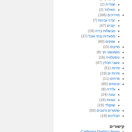
שוודיה
(2)
תאילנד
(2)
מדריכים
(166)
יצרני גבינות
(7)
יקבים
(47)
מבשלות בירה
(19)
מסעדות ובתי אוכל
(37)
שווקים
(60)
מרקים
(15)
משעשעי חך
(8)
נוסטלגיה
(16)
עשבי תבלין
(47)
פירות
(51)
פירות ים
(19)
פרחים
(11)
קינוחים
(95)
גלידה
(8)
עוגה
(24)
עוגיות
(16)
שוקולד
(19)
שימורים ורטבים
(50)
תבלינים
(19)
קישורים
California Digital Library