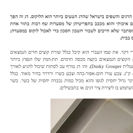
הדגים והשפים בישראל שהדג הטעים ביותר הוא הלוקוס. דג זה הפך
ם איכותי והוא מככב בתפריטיהן של מסעדות שף רבות בתור אחת
מסתבר שלא חייבים לשבור חשבון חסכון כדי לאכול לוקוס במסעדה;
 בבית.
י דקר. את שמו העברי הוא קיבל בגלל שורת קוצים חדים הנמצאים
הקוצים הנמצאים בקצה מכסה הזימים. תת-המין שלו הנפוץ ביותר
בחופינו הוא דקר הסלעים (הנקרא באנגלית Dusky Grouper). זהו דג טורף עב לסתות שיכול להגיע לאורך
של מטר וחצי ולמשקל של יותר מ-40 ק"ג. צבע עורו חום-אפור-כהה וצבע בשרו ורדרד בהיר מאוד. בגלל
 גדול יחסית לגופו והוא מכיל כמות נכבדה יחסית של בשר. בשר
תמש בו ליצירת ציר דגים או בתבשילים.