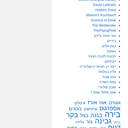
David Lebovitz
Historic Food
Marion's Kochbuch
Science of Drink
The Webtender
TheFlyingPork
אורי מאיר צ'יזיק
בידיים
בצק אלים
גאמנון
הכוונה לטבח הצעיר
הנחתום
ייצור יין, חוויות יין וקולינריה
מדע בצלחת
עונג שבת
צמח השדה
שובב קולינרי
שום, פלפל ושמנ"ז
אורז
אווז
אגוזים
איטלקי
אספרגוס
בוטנים
ארטישוק
בירה
בקר
בננה
בצל
גבינה
גזר
גלידה
ברווז
דגים