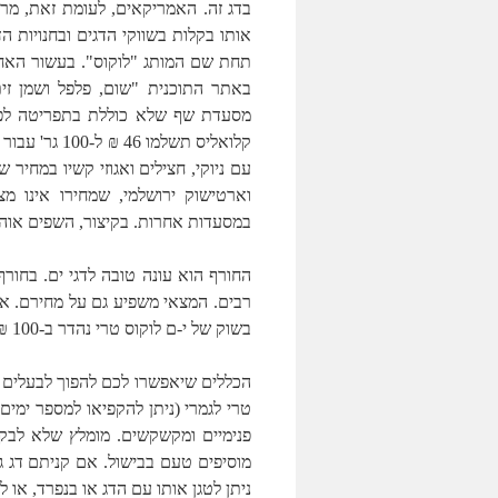
בדג זה. האמריקאים, לעומת זאת, מר
אותו בקלות בשווקי הדגים ובחנויות 
תחת שם המותג "לוקוס". בעשור האחר
מסעדת שף שלא כוללת בתפריטה לפח
קלואליס תשלמ
וארטישוק ירושלמי, שמחירו אינו מ
במסעדות אחרות. בקיצור, השפים אוהב
החורף הוא עונה טובה לדגי ים. בחורף 
בשוק של י-ם לוקוס טרי נהדר ב-100 ₪ לק"ג.
הכללים שיאפשרו לכם להפוך לבעלים הג
טרי לגמרי (ניתן להקפיאו למספר ימים
פנימיים ומקשקשים. מומלץ שלא לבק
מוסיפים טעם בבישול. אם קניתם דג ג
ניתן לטגן אותו עם הדג או בנפרד, או