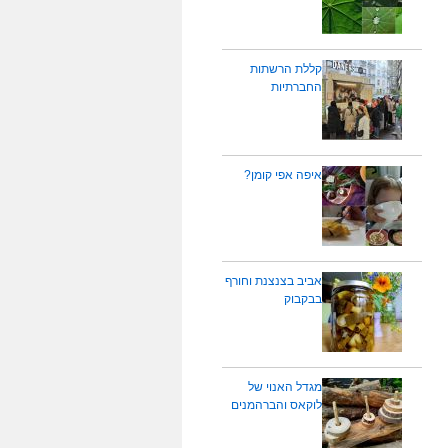
קללת הרשתות
החברתיות
איפה אפי קומן?
אביב בצנצנת וחורף
בבקבוק
מגדל האנוי של
לוקאס והברהמנים