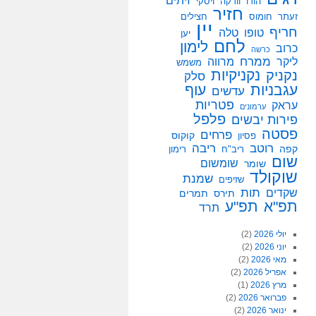
זיתים
הודו
וודקה
ויסקי
חזיר
זעתר
חומוס
חצילים
יין
חריף
טופו
טלה
יען
לחם
לימון
כרוב
כרשה
ממרח
ליקר
מרווה
משמש
נקניקיות
נקניק
סלק
עגבניות
עוף
עדשים
פטריות
עראק
ערמונים
פלפל
פירות יבשים
פסטה
פרחים
קוקוס
פסיון
רוטב
ריבה
קפה
ריב"ח
רימון
שום
שומשום
שומר
שוקולד
שמנת
שזיפים
תות
שקדים
תירס
תמרים
תפ"א
תפ"ע
תרד
יולי 2026
(2)
יוני 2026
(2)
מאי 2026
(2)
אפריל 2026
(2)
מרץ 2026
(1)
פברואר 2026
(2)
ינואר 2026
(2)