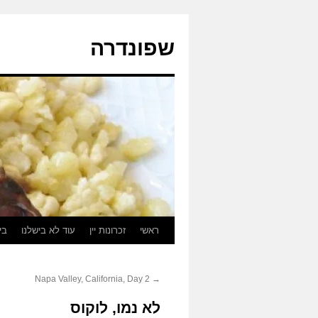
לדלג
לתוכן
שפונדרה
ראשי
זכרונות יין
עוד לא בישלנו
בי
Napa Valley, California, Day 2
→
לא נמו, לוקוס