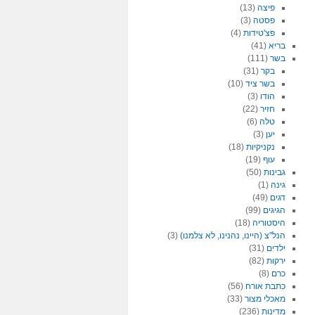
פיצה
(13)
פסטה
(3)
פצ'טידות
(4)
בריא
(41)
בשר
(111)
בקר
(31)
בשר ציד
(10)
הודו
(3)
חזיר
(22)
טלה
(6)
יען
(3)
נקניקיות
(18)
עוף
(19)
גבינות
(50)
גינה
(1)
דגים
(49)
הגיגים
(99)
היסטוריה
(18)
הנל"צ (היינו, נהנינו, לא צלמנו)
(3)
ילדים
(31)
ירקות
(82)
כרם
(8)
כתבת אורח
(56)
מאכלי מצור
(33)
מדינות
(236)