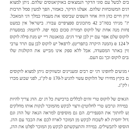
בים לבשל עם סוגי הדקר הנמצאים באוקיאנוסים שלהם. ניתן למצוא
הדגים המשובחות שלהם. אצלנו הדקר, כאמור, הפך למעין סמל תרבות
ון חיים כהן היה אחד השפים שביססו את מעמדו כמלך דגי המאכל.
באתר התוכנית "שום, פלפל ושמן זית" מניתי בסה"כ 42 מתכונים ספציפיים עבורו. בישראל אין כמעט
ות מנה אחת של לוקוס תמורת סכום כסף יפה. לדוגמה: במסעדת
ו 46 ₪ ל-100 גר' עבור לוקוס שלם אפוי עם יין לבן וציר דגים. במאנטה ריי יש מנת פילה לוקוס
עם ניוקי, חצילים ואגוזי קשיו במחיר של 124 ₪ (המנה היקרה בתפריט). לרפאל יש לוקוס לבן עם תרד ערבי
צוין באתר המסעדה, אבל ללא ספק אינו מבייש את הקולגות שלו
ים לוקוס וכך גם העם.
מגיעים לחופינו דגי ים רבים ומעניינים ובשווקים ניתן למצוא לוקוסים
רבים. המצאי משפיע גם על מחירם. אם בקיץ מחירו של הלוקוס עשוי להגיע ל-170 ₪ לק"ג, לפני שבוע מכרו
אים של לוקוס טרי זהים לכללים ברכישת כל דג ים. הדג צריך להיות
 במידה ונרכש טרי לחלוטין) ורצוי לבקש מהמוכר לנקות אותו מחלקים
ש לחתוך את הסנפירים. הם גם מוסיפים למראה הנאה של הדג וגם
דול יחסית לא לשכוח לבקש מן המוכר לארוז לכם את הכבד עם הדג.
 להוסיפו לתבשילים. במידה והתעקשתם לבקש מן המוכר לפלט את הדג,