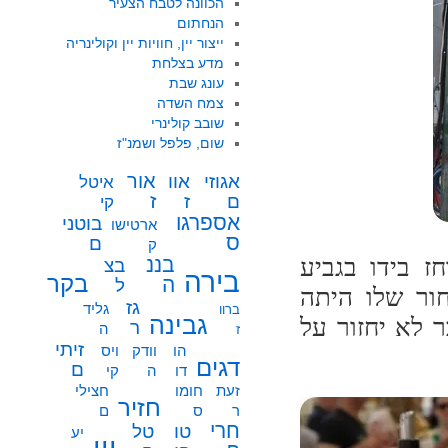
הכוונה לטבח הצעיר
הנחתום
ייצור יין, חוויות יין וקולינריה
מדע בצלחת
עונג שבת
צמח השדה
שובב קולינרי
שום, פלפל ושמנ"ז
אור
אוו
אגוזי
איטל
ז
ז
ם
קי
אספרגו
בוטני
ארטישו
ס
ם
ק
ז בידו בגביע
בננ
בצ
בירה
בקר
ה
ל
חור שלו היתה
גז
גליד
ברוו
גבינה
 לא יחזור על
ר
ה
ז
זיתי
הו
וודק
ויס
דגים
ם
דו
ה
קי
זעת
חומו
חצילי
חזיר
ר
ס
ם
חרי
טו
טל
יע
יין