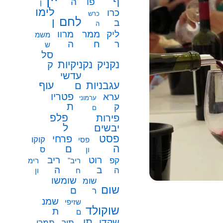
ף
פו
ה
ן
לימו
כרו
כרש
לחם
ן
ב
ה
ממר
ליק
מרוו
משמ
ח
ר
ה
ש
סל
נקניק
נקניקיות
ק
עדשי
עגבניות
עוף
ם
פטריו
ערא
ערמוני
ת
ק
ם
פלפ
פירות
ל
יבשים
פסט
פרחי
קוקו
פסי
ה
ם
ס
ון
רוט
ריב
קפ
ריב"
רימ
ב
ה
ה
ח
ון
שומשו
שומ
שום
ם
ר
שמנ
שזיפי
שוקולד
ת
ם
תו
שקדי
תיר
תמרי