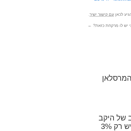
גיע לכאן
עם קישור ישיר
.
 יש לו מרקחת כזאת?
←
המרסלאן
 של היקב
נעלם ובמקומו נכנס הסירה- ויונייה רזרב. יש רק 3%