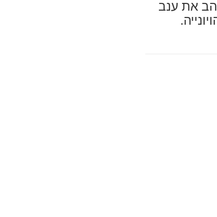
והב את ענב
ונייה.