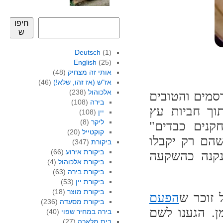
חיפו
ש
Deutsch
(1)
English
(25)
אותי זה מצחיק
(48)
אז"ש (אז זהו, שלא!)
(46)
אלכוהול
(238)
רסמים והטובים
בירה
(108)
תוך חביות עץ
יין
(108)
ליקר
(8)
קנים כבדים"
קוקטייל
(20)
שהם רק יקבלו
ביקורת
(347)
ביקורת אירוע
(66)
 נקנה כהשקעה
ביקורת אלכוהול
(4)
ביקורת בירה
(63)
ביקורת יין
(53)
ביקורת מוצר
(18)
 זוכר ש
הפעם
ביקורת מסעדה
(236)
. הגענו לשם
בירה במחיר שפוי
(40)
בית מלאכה
(27)