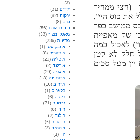
(3)
הטעימות עלה 20 ₪ בלבד (חצי ממחיר
ילדים
(31)
את כוס היין,
ירקות
(82)
כרם
(8)
בס ממושב כפר
כתבת אורח
(56)
כן של מאפיית
מאכלי מצור
(33)
מדינות
(236)
) לאכול כמה
אוזבקיסטן
(1)
 חלק לא קטן
אוסטריה
(8)
איטליה
(20)
 יין מעל סכום
אירלנד
(2)
אנגליה
(29)
ארגנטינה
(18)
ארה"ב
(16)
בלארוס
(1)
בלגיה
(6)
גרמניה
(71)
הודו
(8)
הולנד
(2)
הונגריה
(6)
וייטנאם
(2)
יוון
(1)