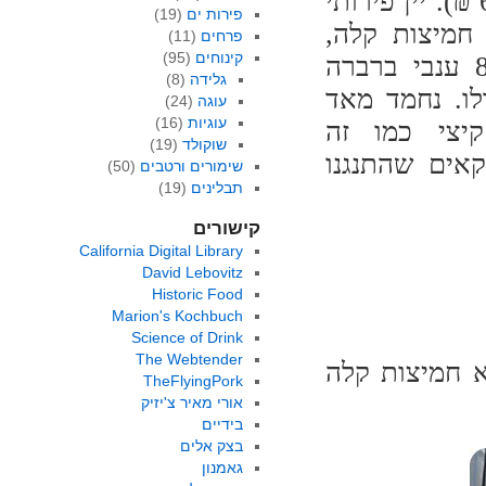
(65 ₪). יין פירותי
פירות ים
(19)
חמיצות קלה,
פרחים
(11)
קינוחים
(95)
שמורכב מ-80% ענבי ברברה
גלידה
(8)
 מרלו. נחמד מאד
עוגה
(24)
עוגיות
(16)
יצי כמו זה
שוקולד
(19)
אים שהתנגנו
שימורים ורטבים
(50)
תבלינים
(19)
קישורים
California Digital Library
David Lebovitz
Historic Food
Marion's Kochbuch
Science of Drink
The Webtender
הוא חמיצות קלה
TheFlyingPork
אורי מאיר צ'יזיק
בידיים
בצק אלים
גאמנון