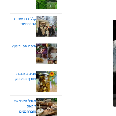
קללת הרשתות
החברתיות
איפה אפי קומן?
אביב בצנצנת
וחורף בבקבוק
מגדל האנוי של
לוקאס
והברהמנים