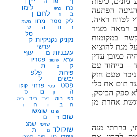
מונים, כיפות
ף
פו
ה
ן
לימו
כרו
הגיעה הפתעה
כרש
לחם
ן
ב
ה
 לטווח ראיה,
ממר
ליק
מרוו
משמ
ח
ר
ה
ב חמאה מציר
ש
סל
שה במקומות
נקניק
נקניקיות
ק
ל מנת להוציא
עדשי
עגבניות
עוף
ם
ה כמובן עדין
פטריו
ערא
ערמוני
 – בייחוד עם
ת
ק
ם
פלפ
פירות
ניכר טעם חזק
ל
יבשים
ד תום את כלי
פסט
פרחי
קוקו
פסי
ה
ם
א ספק הביסק,
ס
ון
רוט
ריב
קפ
ריב"
רימ
גשת אחרת מן
ב
ה
ה
ח
ון
שומשו
שומ
שום
ם
ר
שמנ
שזיפי
י, בחרתי מנה
שוקולד
ת
ם
צת להבין את
תו
שקדי
תיר
תמרי