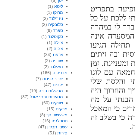
יפן
(5)
ליטא
(1)
פיעה בתפריט
מרוקו
(1)
י ללכת על כל
ניו זילנד
(2)
סלובקיה
(2)
ברר לי במהרה
ספרד
(9)
 המסעדה אינה
סקוטלנד
(1)
צ'ילה
(1)
תחילה הגיעו
צ'כיה
(2)
ית ובה זיתים
צרפת
(34)
שוודיה
(2)
ומעניינת. זמן
תאילנד
(2)
חמאה עם לוגו
מדריכים
(166)
יצרני גבינות
(7)
 והלסת שלי
יקבים
(47)
 והחרוך היה
מבשלות בירה
(19)
מסעדות ובתי אוכל
(37)
הבנתי על מה
שווקים
(60)
רים כי המאכל
מרקים
(15)
משעשעי חך
(8)
ה כי בשלב זה
נוסטלגיה
(16)
.
עשבי תבלין
(47)
פירות
(51)