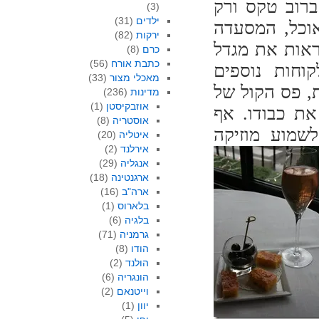
ברוב טקס ורק
(3)
ילדים
(31)
וכל, המסעדה
ירקות
(82)
ראות את מגדל
כרם
(8)
כתבת אורח
(56)
וחות נוספים
מאכלי מצור
(33)
, פס הקול של
מדינות
(236)
אוזבקיסטן
(1)
את כבודו. אף
אוסטריה
(8)
שמוע מוזיקה
איטליה
(20)
אירלנד
(2)
אנגליה
(29)
ארגנטינה
(18)
ארה"ב
(16)
בלארוס
(1)
בלגיה
(6)
גרמניה
(71)
הודו
(8)
הולנד
(2)
הונגריה
(6)
וייטנאם
(2)
יוון
(1)