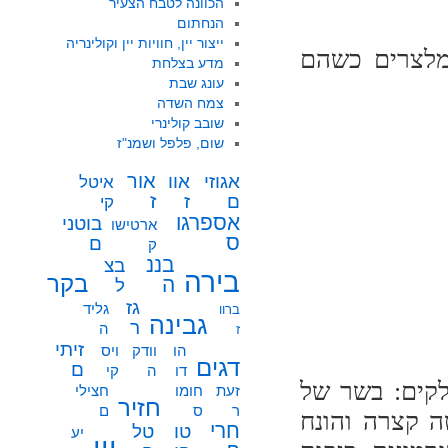
הכוונה לטבח הצעיר
הנחתום
ייצור יין, חוויות יין וקולינריה
 מלצרים כשהם
מדע בצלחת
עונג שבת
צמח השדה
שובב קולינרי
שום, פלפל ושמנ"ז
אור
אוו
אגוזי
איטל
ז
ז
ם
קי
אספרגו
בוטני
ארטישו
ס
ם
ק
בננ
בצ
בירה
בקר
ה
ל
גז
גליד
ברוו
גבינה
ר
ה
ז
זיתי
הו
וודק
ויס
דגים
ם
דו
ה
קי
משלושה חלקים: בשר של
זעת
חומו
חצילי
חזיר
ר
ס
ם
ה קצרה והונח
חרי
טו
טל
יע
יין