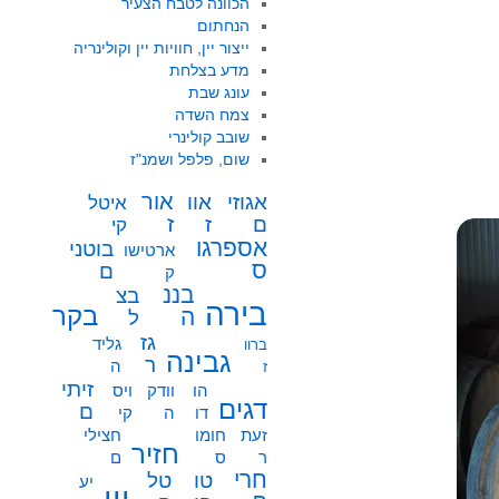
הכוונה לטבח הצעיר
הנחתום
ייצור יין, חוויות יין וקולינריה
מדע בצלחת
עונג שבת
צמח השדה
שובב קולינרי
שום, פלפל ושמנ"ז
אור
אוו
אגוזי
איטל
ז
ז
ם
קי
אספרגו
בוטני
ארטישו
ס
ם
ק
בננ
בצ
בירה
בקר
ה
ל
גז
גליד
ברוו
גבינה
ר
ה
ז
זיתי
הו
וודק
ויס
דגים
ם
דו
ה
קי
זעת
חומו
חצילי
חזיר
ר
ס
ם
חרי
טו
טל
יע
יין