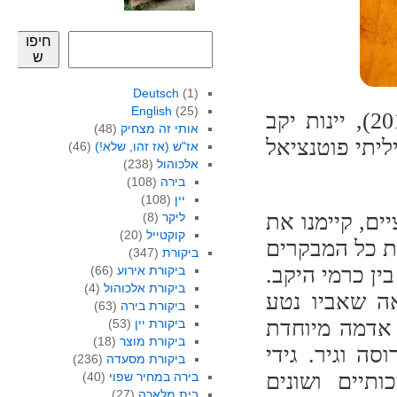
חיפו
ש
Deutsch
(1)
English
(25)
בשנה שעברה (נובמבר 2011), יינות יקב
אותי זה מצחיק
(48)
ליתי פוטנציאל
אז"ש (אז זהו, שלא!)
(46)
אלכוהול
(238)
בירה
(108)
יין
(108)
יים, קיימנו את
ליקר
(8)
קוקטייל
(20)
ת כל המבקרים
ביקורת
(347)
ן כרמי היקב.
ביקורת אירוע
(66)
ביקורת אלכוהול
(4)
אה שאביו נטע
ביקורת בירה
(63)
אדמה מיוחדת
ביקורת יין
(53)
ביקורת מוצר
(18)
 רוסה וגיר. גידי
ביקורת מסעדה
(236)
ותיים ושונים
בירה במחיר שפוי
(40)
בית מלאכה
(27)