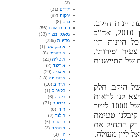
(3)
ילדים
(31)
ירקות
(82)
 יינות היקב.
כרם
(8)
כתבת אורח
(56)
הוא התחיל עם הגוורצטרמינר 2011, עבר לינון 2010, אח"כ
מאכלי מצור
(33)
200, ואחרון חביב הגרנד ויטל 2008. כל היינות היו
מדינות
(236)
אוזבקיסטן
(1)
צעיר ופירותי,
אוסטריה
(8)
ם של התיישנות
איטליה
(20)
אירלנד
(2)
אנגליה
(29)
ארגנטינה
(18)
ארה"ב
(16)
של היקב. חלק
בלארוס
(1)
צא לנו לראות
בלגיה
(6)
גרמניה
(71)
חלק נכבד של יין ה"ינון" בחביותיו. ליקב גם חבית של 1000 ליטר
הודו
(8)
מתפתח בו יין חדש ליקב – שרדונה 2011. קיבלנו טעימת
הולנד
(2)
הונגריה
(6)
 רק התחיל את
וייטנאם
(2)
ל ליין מעולה.
יוון
(1)