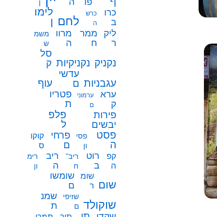
ף
פו
ה
ן
לימו
כרו
כרש
לחם
ן
ב
ה
ממר
ליק
מרוו
משמ
ח
ר
ה
ש
סל
נקניק
נקניקיות
ק
עדשי
עגבניות
עוף
ם
פטריו
ערא
ערמוני
ת
ק
ם
פלפ
פירות
ל
יבשים
פסט
פרחי
קוקו
פסי
ה
ם
ס
ון
רוט
ריב
קפ
ריב"
רימ
ב
ה
ה
ח
ון
שומשו
שומ
שום
ם
ר
שמנ
שזיפי
שוקולד
ת
ם
תו
שקדי
תיר
תמרי