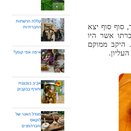
קללת הרשתות
 סוף סוף יצא
החברתיות
ברתו אשר היו
. היקב ממוקם
עליון.
איפה אפי קומן?
אביב בצנצנת
וחורף בבקבוק
מגדל האנוי של
לוקאס
והברהמנים